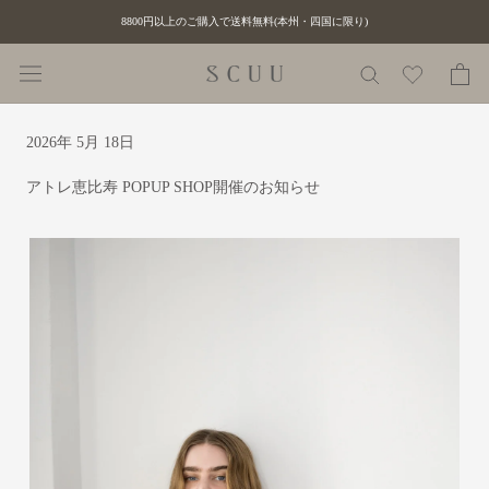
ス
8800円以上のご購入で送料無料(本州・四国に限り)
キ
ッ
プ
し
て
2026年 5月 18日
コ
ン
アトレ恵比寿 POPUP SHOP開催のお知らせ
テ
ン
ツ
に
移
動
す
る