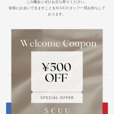
この機会にぜひお立ち寄りください。
皆様にお会いできますことをSCUUスタッフ一同お待ちして
おります。
6/2(火) – 6/14(日)
アトレ恵比寿 本館4階フォンテーヌテラス
■instagram : @scuu.official
■ECサイト : https://scuu.jp/