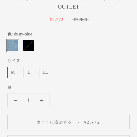
OUTLET
¥2,772
¥3,960
色:
dusty-blue
dusty-
black
blue
サイズ:
M
L
LL
量:
カートに追加する
¥2,772