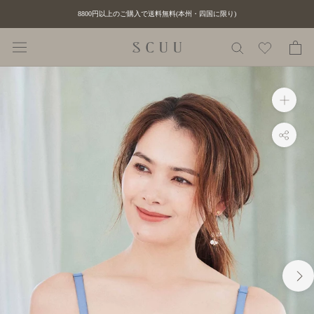
ス
8800円以上のご購入で送料無料(本州・四国に限り)
キ
ッ
プ
し
て
コ
ン
テ
ン
ツ
に
移
動
す
る