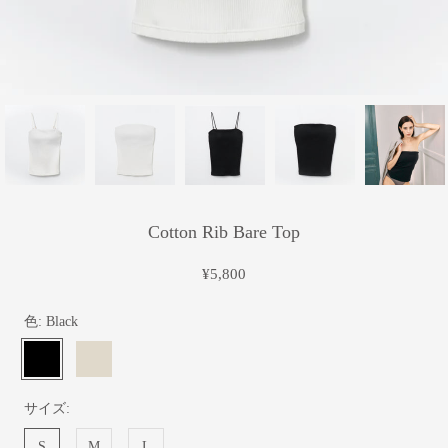
Cotton Rib Bare Top
¥5,800
色:
Black
Black
Off
White
サイズ:
S
M
L