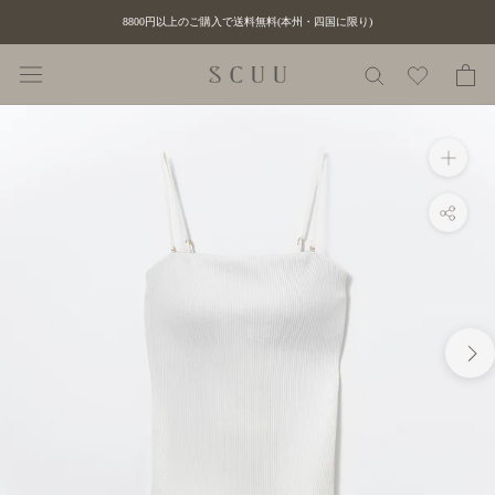
ス
8800円以上のご購入で送料無料(本州・四国に限り)
キ
ッ
プ
し
て
コ
ン
テ
ン
ツ
に
移
動
す
る