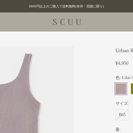
8800円以上のご購入で送料無料(本州・四国に限り)
Urban
¥4,950
色:
Lilac 
Lilac
O
Gray
サイズ:
B65
量: