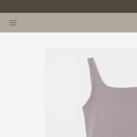
ス
キ
ッ
プ
し
て
コ
ン
テ
ン
ツ
に
移
動
す
る