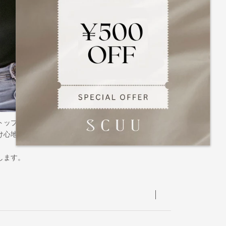
トップ。
お洋服を着た時に脇胸がすっき
け心地でありながらバストを自
ターン。
します。