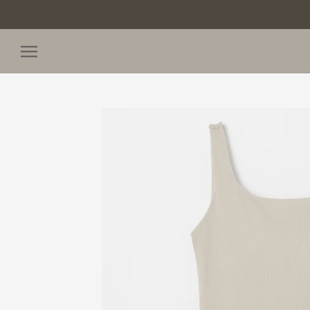
ス
キ
ッ
プ
し
て
コ
ン
テ
ン
ツ
に
移
動
す
る