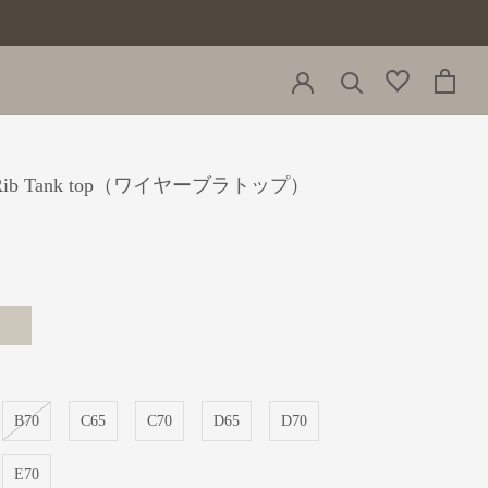
n Rib Tank top（ワイヤーブラトップ）
reige
B70
C65
C70
D65
D70
E70